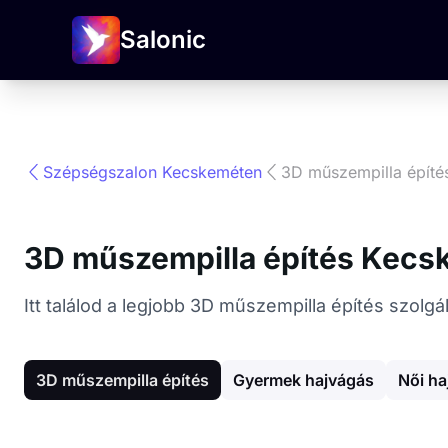
Salonic
Szépségszalon Kecskeméten
3D műszempilla építé
3D műszempilla építés Kecs
Itt találod a legjobb 3D műszempilla építés szol
3D műszempilla építés
Gyermek hajvágás
Női ha