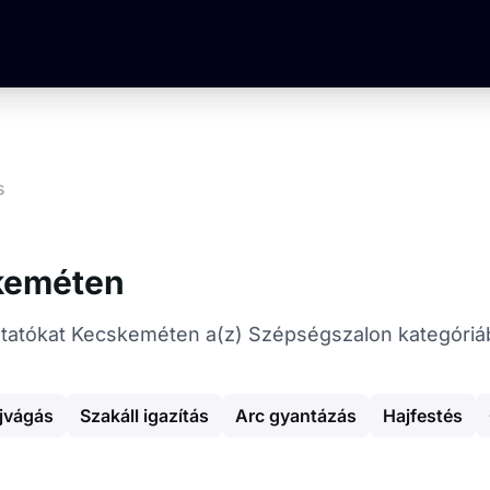
s
keméten
gáltatókat Kecskeméten a(z) Szépségszalon kategóriá
jvágás
Szakáll igazítás
Arc gyantázás
Hajfestés