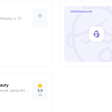
SZÉPSÉGSZALON
thyány u. 17.
auty
6000 Kecskemét Hornyik János Krt 4.
5.0
55