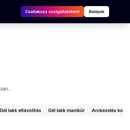
Csatlakozz szolgáltatóként
Belépek
ban.
Gél lakk eltávolítás
Gél lakk manikűr
Arckezelés konzu