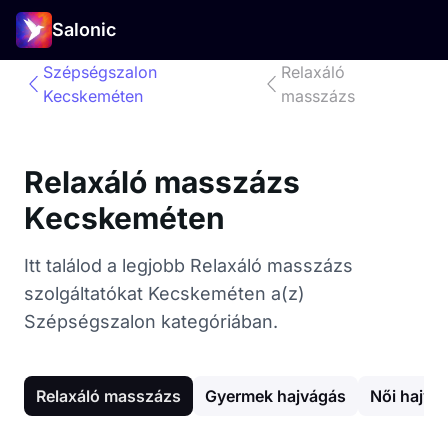
Salonic
Szépségszalon
Relaxáló
Kecskeméten
masszázs
Relaxáló masszázs
Kecskeméten
Itt találod a legjobb Relaxáló masszázs
szolgáltatókat Kecskeméten a(z)
Szépségszalon kategóriában.
Relaxáló masszázs
Gyermek hajvágás
Női hajvá