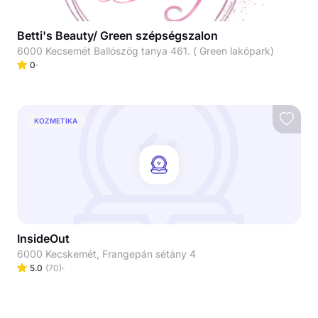
Betti's Beauty/ Green szépségszalon
6000 Kecsemét Ballószög tanya 461. ( Green lakópark)
0
KOZMETIKA
InsideOut
6000 Kecskemét, Frangepán sétány 4
5.0
(
70
)