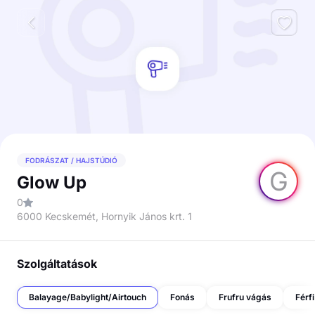
FODRÁSZAT / HAJSTÚDIÓ
G
Glow Up
0
6000 Kecskemét, Hornyik János krt. 1
Szolgáltatások
Balayage/Babylight/Airtouch
Fonás
Frufru vágás
Férf