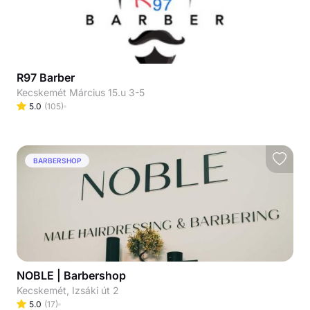
R97 Barber
Kecskemét Március 15.u 3-5
5.0
(
105
)
BARBERSHOP
NOBLE | Barbershop
Kecskemét, Izsáki út 2
5.0
(
17
)