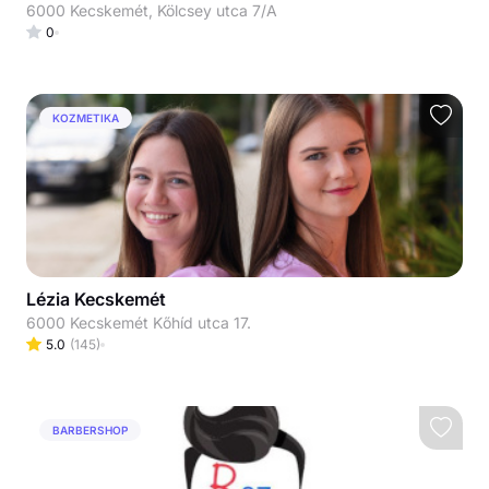
6000 Kecskemét, Kölcsey utca 7/A
0
KOZMETIKA
Lézia Kecskemét
6000 Kecskemét Kőhíd utca 17.
5.0
(
145
)
BARBERSHOP