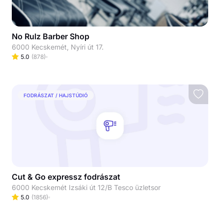
No Rulz Barber Shop
6000 Kecskemét, Nyíri út 17.
5.0
(
878
)
FODRÁSZAT / HAJSTÚDIÓ
Cut & Go expressz fodrászat
6000 Kecskemét Izsáki út 12/B Tesco üzletsor
5.0
(
1856
)