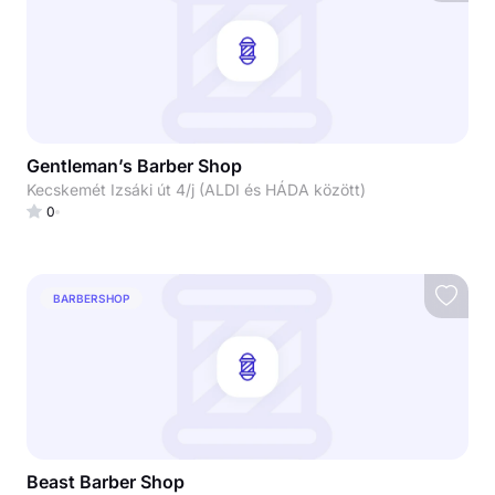
Gentleman’s Barber Shop
Kecskemét Izsáki út 4/j (ALDI és HÁDA között)
0
BARBERSHOP
Beast Barber Shop