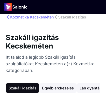
Salonic
Kozmetika Kecskeméten
Szakáll igazítás
Szakáll igazítás
Kecskeméten
Itt találod a legjobb Szakáll igazítás
szolgáltatókat Kecskeméten a(z) Kozmetika
kategóriában.
Szakáll igazítás
Egyéb arckezelés
Láb gyantázás