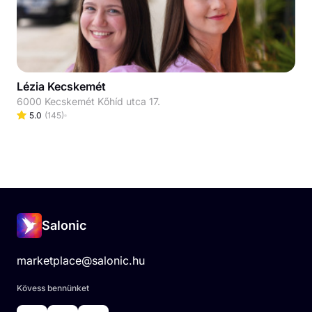
Lézia Kecskemét
6000 Kecskemét Kőhíd utca 17.
5.0
(
145
)
Salonic
marketplace@salonic.hu
Kövess bennünket