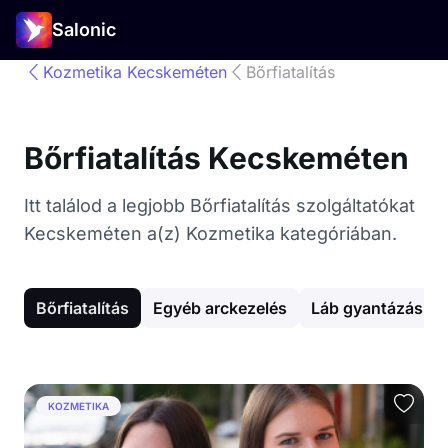
Salonic
Kozmetika Kecskeméten
Bőrfiatalítás
Bőrfiatalítás Kecskeméten
Itt találod a legjobb Bőrfiatalítás szolgáltatókat
Kecskeméten a(z) Kozmetika kategóriában.
Bőrfiatalítás
Egyéb arckezelés
Láb gyantázás
KOZMETIKA