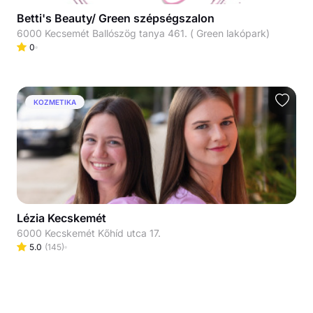
Betti's Beauty/ Green szépségszalon
6000 Kecsemét Ballószög tanya 461. ( Green lakópark)
0
KOZMETIKA
Lézia Kecskemét
6000 Kecskemét Kőhíd utca 17.
5.0
(
145
)