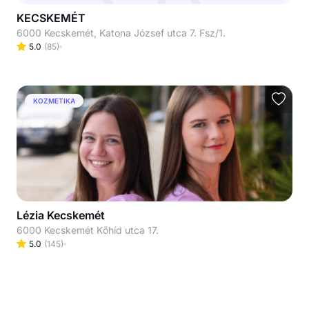
KECSKEMÉT
6000 Kecskemét, Katona József utca 7. Fsz/1.
5.0
(
85
)
KOZMETIKA
Lézia Kecskemét
6000 Kecskemét Kőhíd utca 17.
5.0
(
145
)