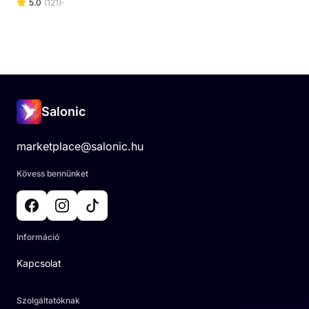
5.0
(
121
)
Salonic
marketplace@salonic.hu
Kövess bennünket
Információ
Kapcsolat
Szolgáltatóknak