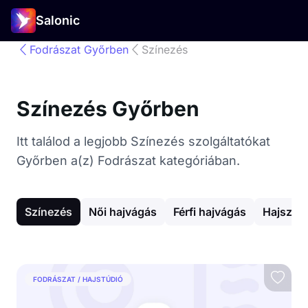
Salonic
Fodrászat Győrben
Színezés
Színezés Győrben
Itt találod a legjobb Színezés szolgáltatókat
Győrben a(z) Fodrászat kategóriában.
Színezés
Női hajvágás
Férfi hajvágás
Hajszárí
FODRÁSZAT / HAJSTÚDIÓ