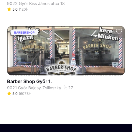
9022 Győr Kiss János utca 18
5.0
(
120
)
BARBERSHOP
Barber Shop Győr 1.
9021 Győr Bajcsy-Zsilinszky Út 27
5.0
(
6073
)