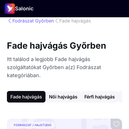
Salonic
Fodrászat Győrben
Fade hajvágás
Fade hajvágás Győrben
Itt találod a legjobb Fade hajvágás
szolgáltatókat Győrben a(z) Fodrászat
kategóriában.
Fade hajvágás
Női hajvágás
Férfi hajvágás
Haj
FODRÁSZAT / HAJSTÚDIÓ