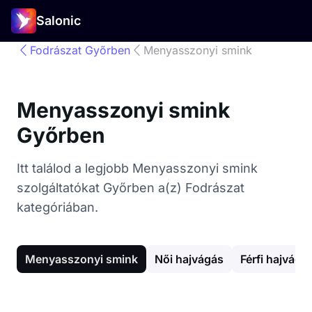
Salonic
Fodrászat Győrben
Menyasszonyi smink
Menyasszonyi smink
Győrben
Itt találod a legjobb Menyasszonyi smink
szolgáltatókat Győrben a(z) Fodrászat
kategóriában.
Menyasszonyi smink
Női hajvágás
Férfi hajvágá