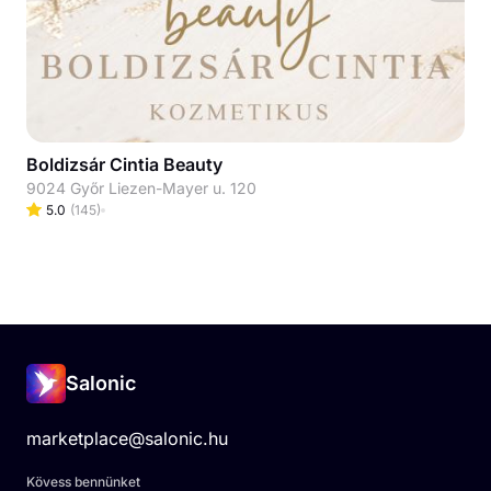
Boldizsár Cintia Beauty
9024 Győr Liezen-Mayer u. 120
5.0
(
145
)
Salonic
marketplace@salonic.hu
Kövess bennünket