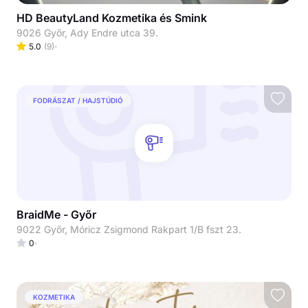
HD BeautyLand Kozmetika és Smink
9026 Győr, Ady Endre utca 39.
5.0
(
9
)
FODRÁSZAT / HAJSTÚDIÓ
BraidMe - Győr
9022 Győr, Móricz Zsigmond Rakpart 1/B fszt 23.
0
KOZMETIKA