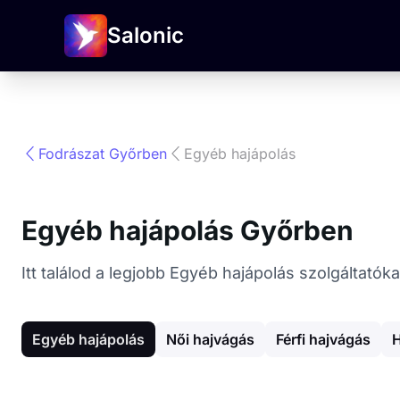
Salonic
Fodrászat Győrben
Egyéb hajápolás
Egyéb hajápolás Győrben
Itt találod a legjobb Egyéb hajápolás szolgáltató
Egyéb hajápolás
Női hajvágás
Férfi hajvágás
H