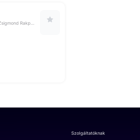
9022 Győr, Móricz Zsigmond Rakpart 1/B fszt 23.
Szolgáltatóknak