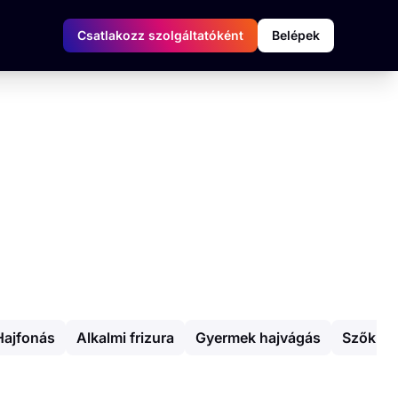
Csatlakozz szolgáltatóként
Belépek
Hajfonás
Alkalmi frizura
Gyermek hajvágás
Szőkíté