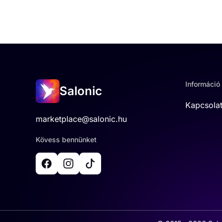
Információ
Salonic
Kapcsola
marketplace@salonic.hu
Kövess bennünket