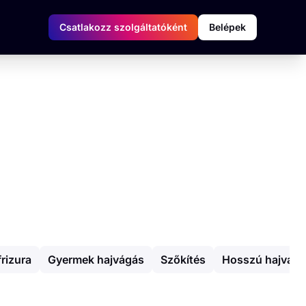
Csatlakozz szolgáltatóként
Belépek
frizura
Gyermek hajvágás
Szőkítés
Hosszú hajvág