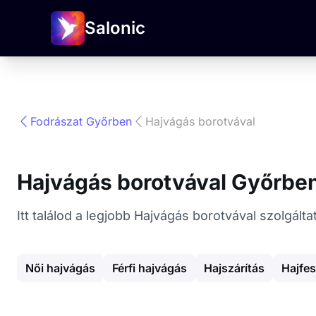
Salonic
Fodrászat Győrben
Hajvágás borotvával
Hajvágás borotvával Győrbe
Itt találod a legjobb Hajvágás borotvával szolgál
Női hajvágás
Férfi hajvágás
Hajszárítás
Hajfes