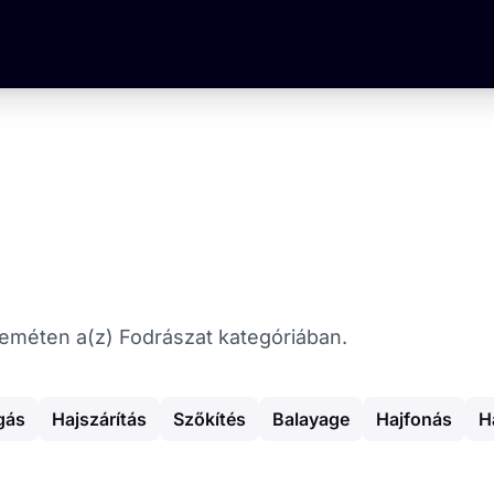
skeméten a(z) Fodrászat kategóriában.
gás
Hajszárítás
Szőkítés
Balayage
Hajfonás
H