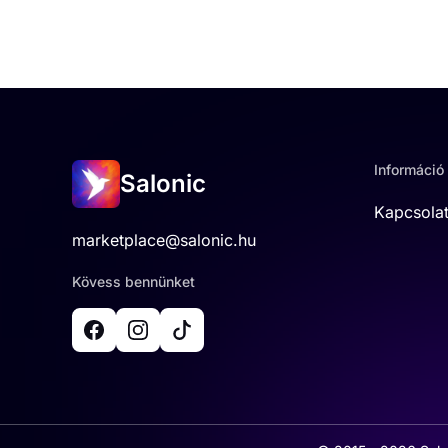
Információ
Salonic
Kapcsola
marketplace@salonic.hu
Kövess bennünket