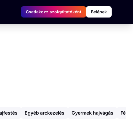
Csatlakozz szolgáltatóként
Belépek
ajfestés
Egyéb arckezelés
Gyermek hajvágás
Férfi