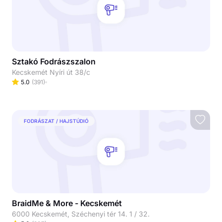
Sztakó Fodrászszalon
Kecskemét Nyíri út 38/c
5.0
(
391
)
FODRÁSZAT / HAJSTÚDIÓ
BraidMe & More - Kecskemét
6000 Kecskemét, Széchenyi tér 14. 1 / 32.