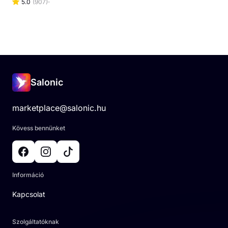
5.0
(
907
)
Salonic
marketplace@salonic.hu
Kövess bennünket
Információ
Kapcsolat
Szolgáltatóknak