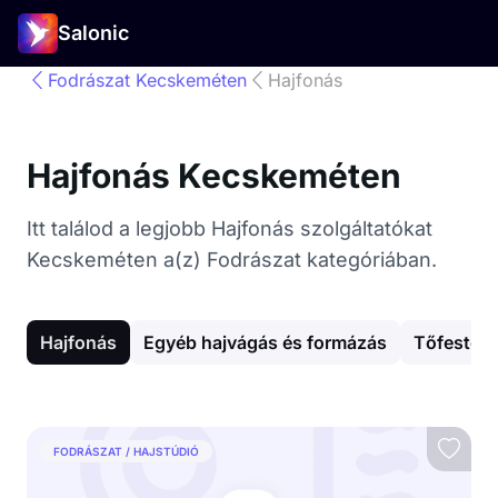
Salonic
Fodrászat Kecskeméten
Hajfonás
Hajfonás Kecskeméten
Itt találod a legjobb Hajfonás szolgáltatókat
Kecskeméten a(z) Fodrászat kategóriában.
Hajfonás
Egyéb hajvágás és formázás
Tőfestés
FODRÁSZAT / HAJSTÚDIÓ