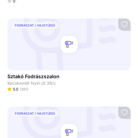
0
FODRÁSZAT / HAJSTÚDIÓ
Sztakó Fodrászszalon
Kecskemét Nyíri út 38/c
5.0
(
391
)
FODRÁSZAT / HAJSTÚDIÓ