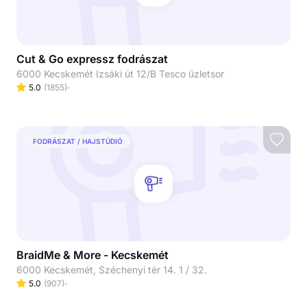
Cut & Go expressz fodrászat
6000 Kecskemét Izsáki út 12/B Tesco üzletsor
5.0
(
1855
)
FODRÁSZAT / HAJSTÚDIÓ
BraidMe & More - Kecskemét
6000 Kecskemét, Széchenyi tér 14. 1 / 32.
5.0
(
907
)