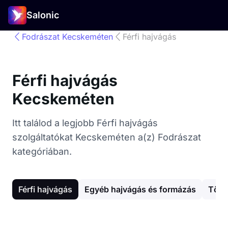
Salonic
Fodrászat Kecskeméten
Férfi hajvágás
Férfi hajvágás
Kecskeméten
Itt találod a legjobb Férfi hajvágás
szolgáltatókat Kecskeméten a(z) Fodrászat
kategóriában.
Férfi hajvágás
Egyéb hajvágás és formázás
Tőfe