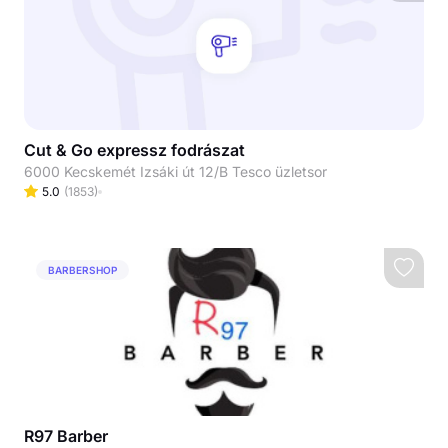
Cut & Go expressz fodrászat
6000 Kecskemét Izsáki út 12/B Tesco üzletsor
5.0
(
1853
)
BARBERSHOP
R97 Barber