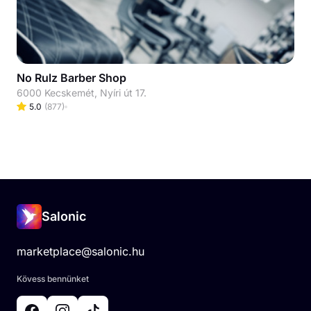
No Rulz Barber Shop
6000 Kecskemét, Nyíri út 17.
5.0
(
877
)
Salonic
marketplace@salonic.hu
Kövess bennünket