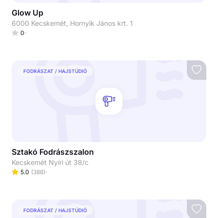
Glow Up
6000 Kecskemét, Hornyik János krt. 1
0
FODRÁSZAT / HAJSTÚDIÓ
Sztakó Fodrászszalon
Kecskemét Nyíri út 38/c
5.0
(
388
)
FODRÁSZAT / HAJSTÚDIÓ