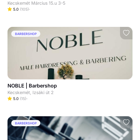
Kecskemét Március 15.u 3-5
5.0
(
105
)
BARBERSHOP
NOBLE | Barbershop
Kecskemét, Izsáki út 2
5.0
(
15
)
BARBERSHOP