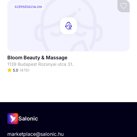
SZÉPSÉGSZALON
Bloom Beauty & Massage
1139 Budapest Rozsnyai utca 31.
5.0
(
475
)
Salonic
marketplace@salonic.hu