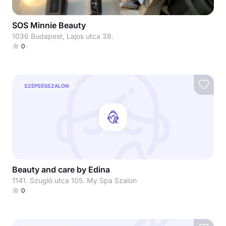
SOS Minnie Beauty
1036 Budapest, Lajos utca 38.
0
SZÉPSÉGSZALON
Beauty and care by Edina
1141. Szugló utca 105. My Spa Szalon
0