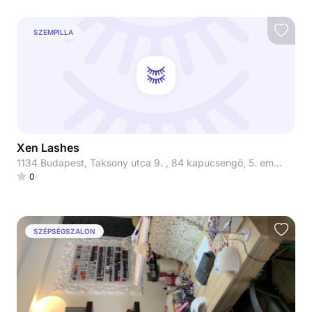
SZEMPILLA
Xen Lashes
1134 Budapest, Taksony utca 9. , 84 kapucsengő, 5. emelet 510-es lakás
0
SZÉPSÉGSZALON