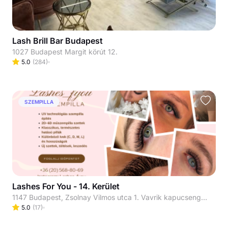
Lash Brill Bar Budapest
1027 Budapest Margit körút 12.
5.0
(
284
)
SZEMPILLA
Lashes For You - 14. Kerület
1147 Budapest, Zsolnay Vilmos utca 1. Vavrik kapucsengő legfelső emelet!
5.0
(
17
)