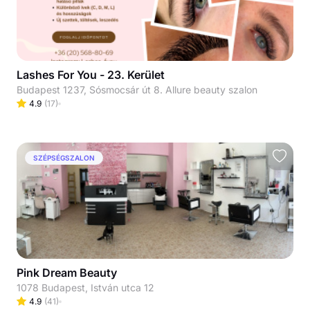
Lashes For You - 23. Kerület
Budapest 1237, Sósmocsár út 8. Allure beauty szalon
4.9
(
17
)
SZÉPSÉGSZALON
Pink Dream Beauty
1078 Budapest, István utca 12
4.9
(
41
)