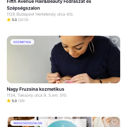
Fifth Avenue Hair&Beauty Fodrászat és
Szépségszalon
1126 Budapest Hertelendy utca 4/b.
5.0
(
2013
)
KOZMETIKA
Nagy Fruzsina kozmetikus
1134, Taksony utca 9. 5.em. 510.
5.0
(
39
)
MASSZÁZSSZALON