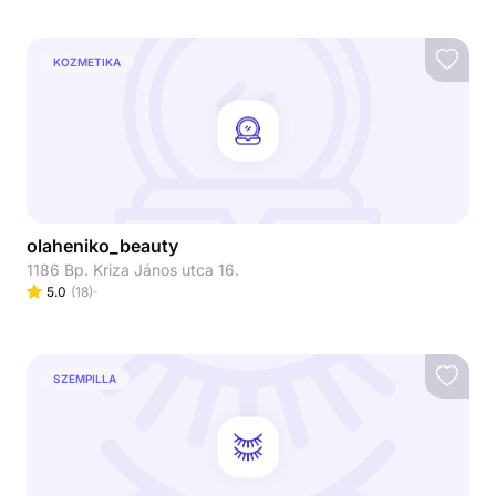
KOZMETIKA
olaheniko_beauty
1186 Bp. Kriza János utca 16.
5.0
(
18
)
SZEMPILLA