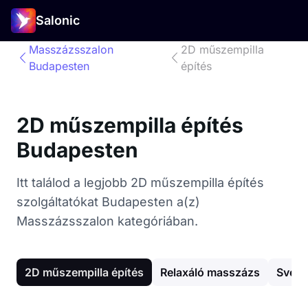
Salonic
Masszázsszalon
2D műszempilla
Budapesten
építés
2D műszempilla építés
Budapesten
Itt találod a legjobb 2D műszempilla építés
szolgáltatókat Budapesten a(z)
Masszázsszalon kategóriában.
2D műszempilla építés
Relaxáló masszázs
Svéd