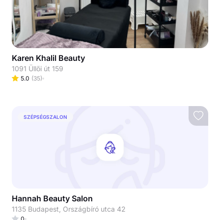
Karen Khalil Beauty
1091 Üllői út 159
5.0
(
35
)
SZÉPSÉGSZALON
Hannah Beauty Salon
1135 Budapest, Országbíró utca 42
0