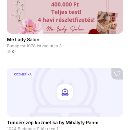
Me Lady Salon
Budapest 1078 István utca 3.
0
KOZMETIKA
Tündérszép kozmetika by Mihályfy Panni
1024 Budapest Fillér utca 1