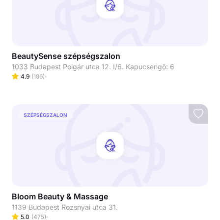
BeautySense szépségszalon
1033 Budapest Polgár utca 12. I/6. Kapucsengő: 6
4.9
(
196
)
SZÉPSÉGSZALON
Bloom Beauty & Massage
1139 Budapest Rozsnyai utca 31.
5.0
(
475
)