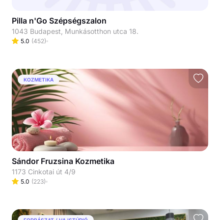
Pilla n'Go Szépségszalon
1043 Budapest, Munkásotthon utca 18.
5.0
(
452
)
KOZMETIKA
Sándor Fruzsina Kozmetika
1173 Cinkotai út 4/9
5.0
(
223
)
FODRÁSZAT / HAJSTÚDIÓ