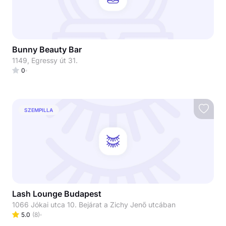
Bunny Beauty Bar
1149, Egressy út 31.
0
SZEMPILLA
Lash Lounge Budapest
1066 Jókai utca 10. Bejárat a Zichy Jenő utcában
5.0
(
8
)