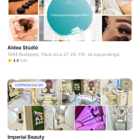
Aldea Stúdió
1094 Budapest, Páva utca 27-29. 115- ös kapucsengő.
4.9
(
54
)
SZÉPSÉGSZALON
Imperial Beauty