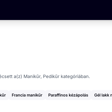
 Pécsett a(z) Manikűr, Pedikűr kategóriában.
kűr
Francia manikűr
Paraffinos kézápolás
Gél lakk 