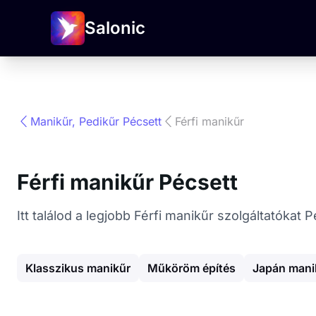
Salonic
Manikűr, Pedikűr Pécsett
Férfi manikűr
Férfi manikűr Pécsett
Itt találod a legjobb Férfi manikűr szolgáltatókat
Klasszikus manikűr
Műköröm építés
Japán mani