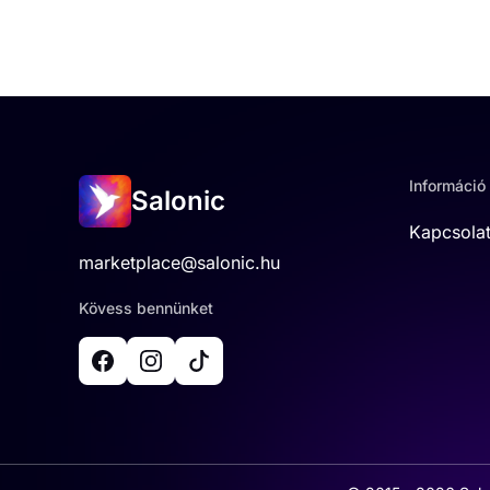
Információ
Salonic
Kapcsola
marketplace@salonic.hu
Kövess bennünket