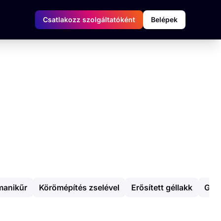
Csatlakozz szolgáltatóként
Belépek
manikűr
Körömépítés zselével
Erősített géllakk
Gél 