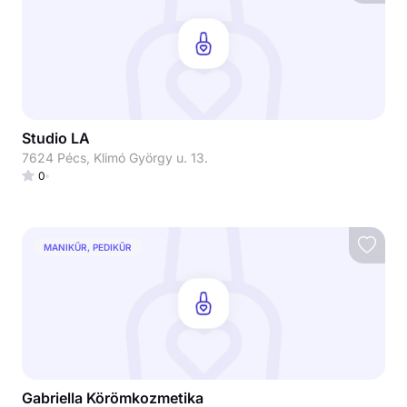
Studio LA
7624 Pécs, Klimó György u. 13.
0
MANIKŰR, PEDIKŰR
Gabriella Körömkozmetika