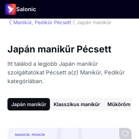
Salonic
Manikűr, Pedikűr Pécsett
Japán manikűr
Japán manikűr Pécsett
Itt találod a legjobb Japán manikűr
szolgáltatókat Pécsett a(z) Manikűr, Pedikűr
kategóriában.
Japán manikűr
Klasszikus manikűr
Műköröm épí
MANIKŰR, PEDIKŰR