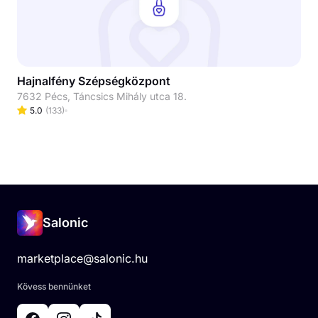
Hajnalfény Szépségközpont
7632 Pécs, Táncsics Mihály utca 18.
5.0
(
133
)
Salonic
marketplace@salonic.hu
Kövess bennünket