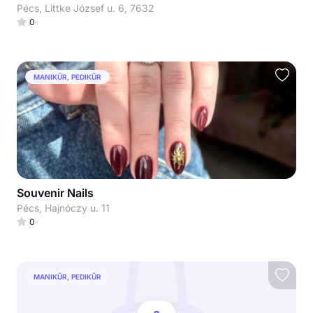
Pécs, Littke József u. 6, 7632
0
MANIKŰR, PEDIKŰR
Souvenir Nails
Pécs, Hajnóczy u. 11
0
MANIKŰR, PEDIKŰR