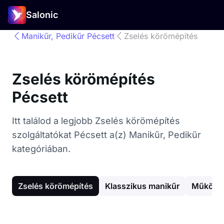
Salonic
Manikűr, Pedikűr Pécsett
Zselés körömépítés
Zselés körömépítés
Pécsett
Itt találod a legjobb Zselés körömépítés
szolgáltatókat Pécsett a(z) Manikűr, Pedikűr
kategóriában.
Zselés körömépítés
Klasszikus manikűr
Műköröm