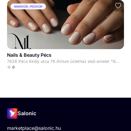
MANIKŰR, PEDIKŰR
Nails & Beauty Pécs
7626 Pécs Király utca 76 Átrium üzletház első emelet "Nails & Beauty" az ajtóra írva
0
Salonic
marketplace@salonic.hu