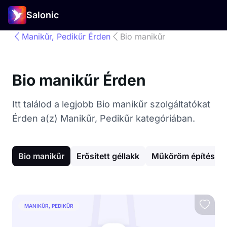
Salonic
Manikűr, Pedikűr Érden
Bio manikűr
Bio manikűr Érden
Itt találod a legjobb Bio manikűr szolgáltatókat
Érden a(z) Manikűr, Pedikűr kategóriában.
Bio manikűr
Erősített géllakk
Műköröm építés
MANIKŰR, PEDIKŰR