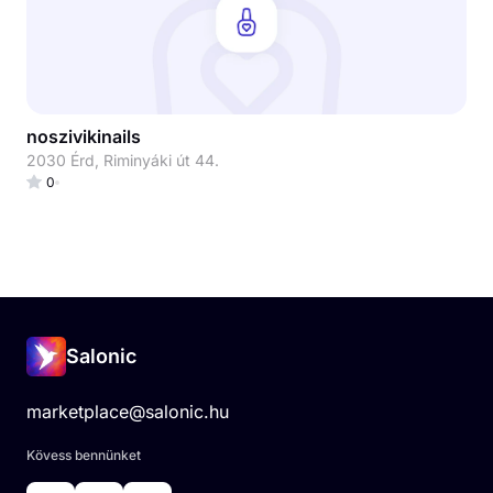
noszivikinails
2030 Érd, Riminyáki út 44.
0
Salonic
marketplace@salonic.hu
Kövess bennünket