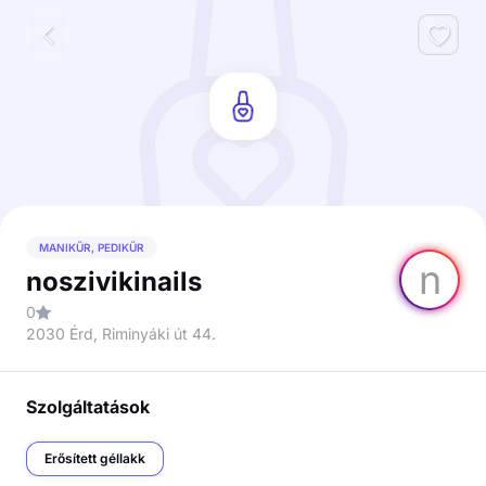
MANIKŰR, PEDIKŰR
n
noszivikinails
0
2030 Érd, Riminyáki út 44.
Szolgáltatások
Erősített géllakk