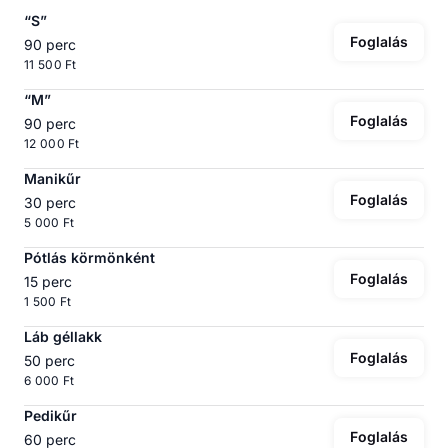
“S”
Foglalás
90 perc
11 500 Ft
“M”
Foglalás
90 perc
12 000 Ft
Manikűr
Foglalás
30 perc
5 000 Ft
Pótlás körmönként
Foglalás
15 perc
1 500 Ft
Láb géllakk
Foglalás
50 perc
6 000 Ft
Pedikűr
Foglalás
60 perc