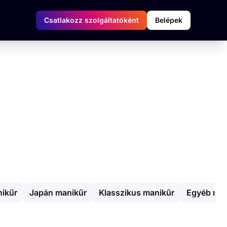
Csatlakozz szolgáltatóként
Belépek
nikűr
Japán manikűr
Klasszikus manikűr
Egyéb man