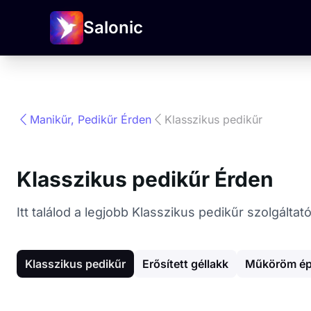
Salonic
Manikűr, Pedikűr Érden
Klasszikus pedikűr
Klasszikus pedikűr Érden
Itt találod a legjobb Klasszikus pedikűr szolgálta
Klasszikus pedikűr
Erősített géllakk
Műköröm ép