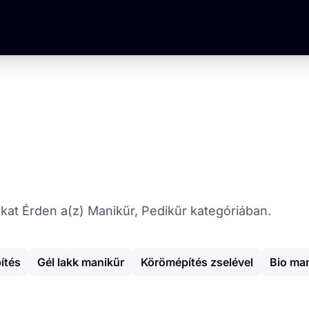
tókat Érden a(z) Manikűr, Pedikűr kategóriában.
ítés
Gél lakk manikűr
Körömépítés zselével
Bio ma