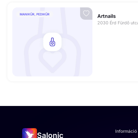
MANIKŰR, PEDIKŰR
Artnails
2030 Érd Fürdő utca
Információ
Salonic