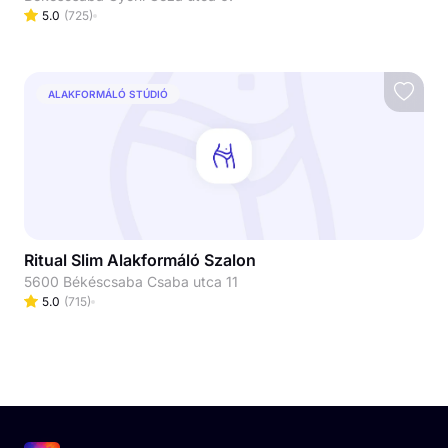
5.0
(
725
)
ALAKFORMÁLÓ STÚDIÓ
Ritual Slim Alakformáló Szalon
5600 Békéscsaba Csaba utca 11
5.0
(
715
)