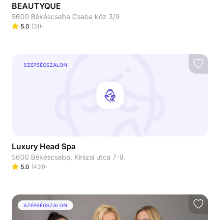
BEAUTYQUE
5600 Békéscsaba Csaba köz 3/9
5.0
(
31
)
SZÉPSÉGSZALON
Luxury Head Spa
5600 Békéscsaba, Kinizsi utca 7-9.
5.0
(
431
)
SZÉPSÉGSZALON