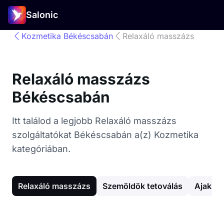
Salonic
Kozmetika Békéscsabán
Relaxáló masszázs
Relaxáló masszázs
Békéscsabán
Itt találod a legjobb Relaxáló masszázs
szolgáltatókat Békéscsabán a(z) Kozmetika
kategóriában.
Relaxáló masszázs
Szemöldök tetoválás
Ajak te