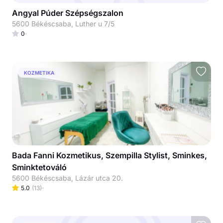
Angyal Púder Szépségszalon
5600 Békéscsaba, Luther u 7/5
0
KOZMETIKA
Bada Fanni Kozmetikus, Szempilla Stylist, Sminkes,
Sminktetováló
5600 Békéscsaba, Lázár utca 20.
5.0
(
13
)