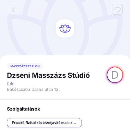
MASSZÁZSSZALON
D
Dzseni Masszázs Stúdió
0
Békéscsaba Csaba utca 13,
Szolgáltatások
Frissítő,fizikai közérzetjavító masszázs