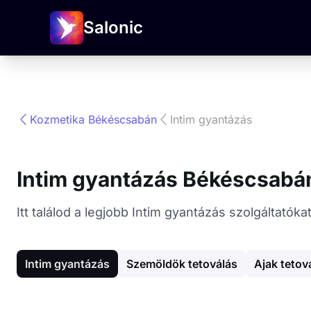
Salonic
Kozmetika Békéscsabán
Intim gyantázás
Intim gyantázás Békéscsabá
Itt találod a legjobb Intim gyantázás szolgáltató
Intim gyantázás
Szemöldök tetoválás
Ajak tetov