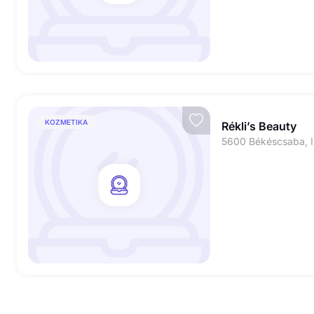
KOZMETIKA
Rékli’s Beauty