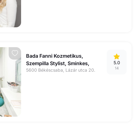
Bada Fanni Kozmetikus,
5.0
Szempilla Stylist, Sminkes,
14
5600 Békéscsaba, Lázár utca 20.
Sminktetováló