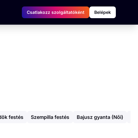
Csatlakozz szolgáltatóként
Belépek
ök festés
Szempilla festés
Bajusz gyanta (Női)
Sz