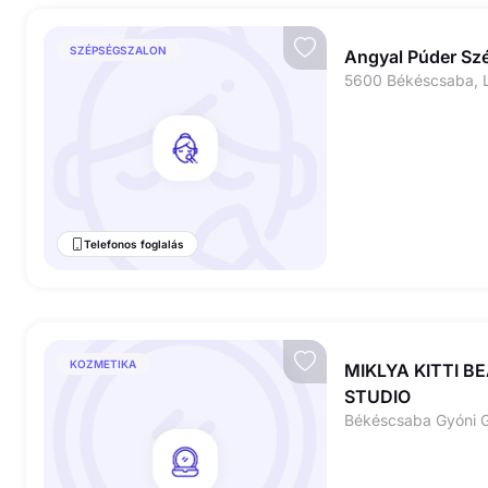
SZÉPSÉGSZALON
Angyal Púder Sz
5600 Békéscsaba, L
Telefonos foglalás
KOZMETIKA
MIKLYA KITTI B
STUDIO
Békéscsaba Gyóni G