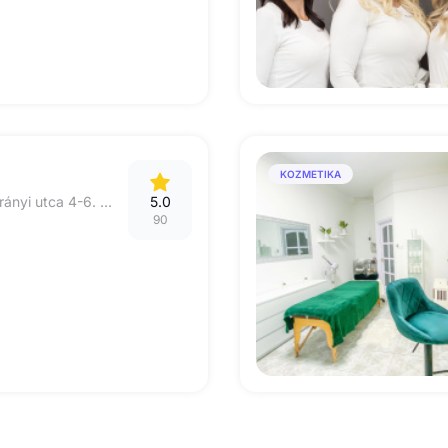
KOZMETIKA
5600 Békéscsaba, Irányi utca 4-6. (Nagy Imre tér)
5.0
90