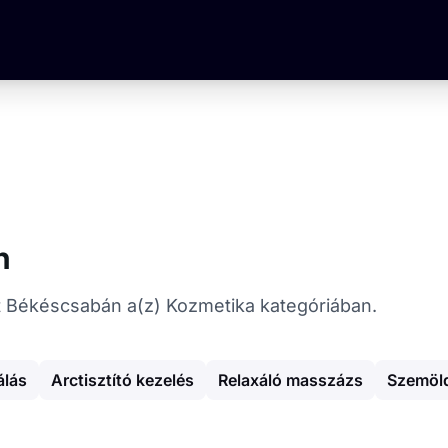
n
kat Békéscsabán a(z) Kozmetika kategóriában.
álás
Arctisztító kezelés
Relaxáló masszázs
Szemöld