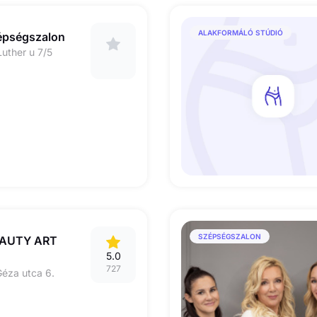
ALAKFORMÁLÓ STÚDIÓ
épségszalon
uther u 7/5
SZÉPSÉGSZALON
EAUTY ART
5.0
727
éza utca 6.