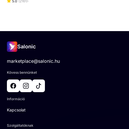
5.0
(
2161
)
Salonic
marketplace@salonic.hu
Kövess bennünket
Információ
Kapcsolat
Szolgáltatóknak