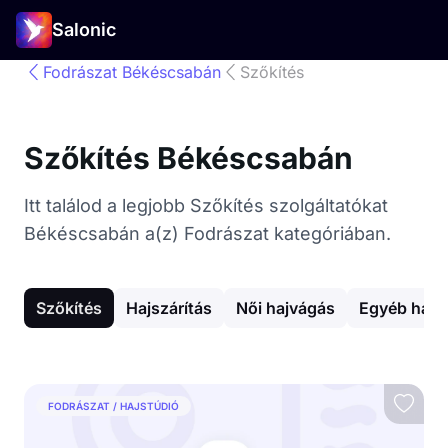
Salonic
Fodrászat Békéscsabán
Szőkítés
Szőkítés Békéscsabán
Itt találod a legjobb Szőkítés szolgáltatókat
Békéscsabán a(z) Fodrászat kategóriában.
Szőkítés
Hajszárítás
Női hajvágás
Egyéb hajv
FODRÁSZAT / HAJSTÚDIÓ