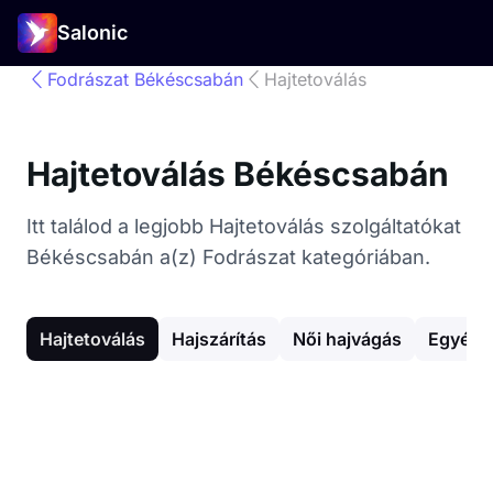
Salonic
Fodrászat Békéscsabán
Hajtetoválás
Hajtetoválás Békéscsabán
Itt találod a legjobb Hajtetoválás szolgáltatókat
Békéscsabán a(z) Fodrászat kategóriában.
Hajtetoválás
Hajszárítás
Női hajvágás
Egyéb h