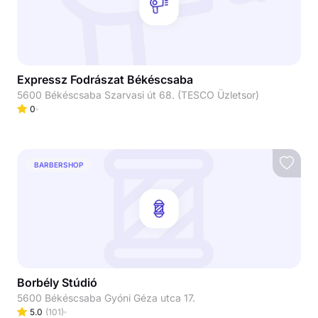
Expressz Fodrászat Békéscsaba
5600 Békéscsaba Szarvasi út 68. (TESCO Üzletsor)
0
BARBERSHOP
Borbély Stúdió
5600 Békéscsaba Gyóni Géza utca 17.
5.0
(
101
)