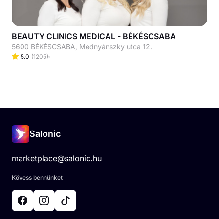
BEAUTY CLINICS MEDICAL - BÉKÉSCSABA
5600 BÉKÉSCSABA, Mednyánszky utca 12.
5.0
(
1205
)
Salonic
marketplace@salonic.hu
Kövess bennünket