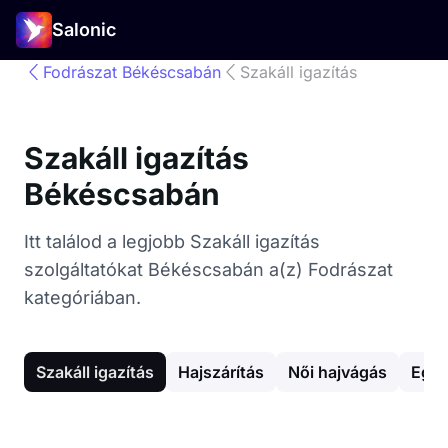
Salonic
Fodrászat Békéscsabán
Szakáll igazítás
Szakáll igazítás
Békéscsabán
Itt találod a legjobb Szakáll igazítás
szolgáltatókat Békéscsabán a(z) Fodrászat
kategóriában.
Szakáll igazítás
Hajszárítás
Női hajvágás
Egyé