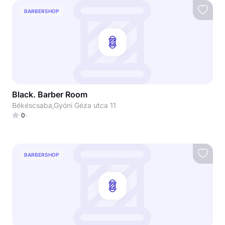
BARBERSHOP
Black. Barber Room
Békéscsaba,Gyóni Géza utca 11
0
BARBERSHOP