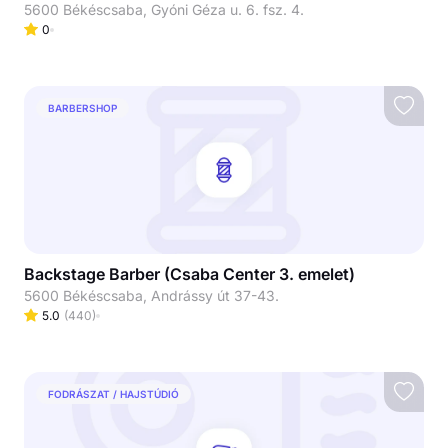
5600 Békéscsaba, Gyóni Géza u. 6. fsz. 4.
0
BARBERSHOP
Backstage Barber (Csaba Center 3. emelet)
5600 Békéscsaba, Andrássy út 37-43.
5.0
(
440
)
FODRÁSZAT / HAJSTÚDIÓ