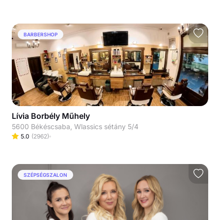
BARBERSHOP
Lívia Borbély Műhely
5600 Békéscsaba, Wlassics sétány 5/4
5.0
(
2962
)
SZÉPSÉGSZALON