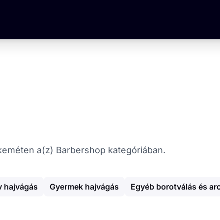
cskeméten a(z) Barbershop kategóriában.
v hajvágás
Gyermek hajvágás
Egyéb borotválás és ar