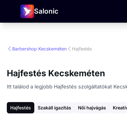
Salonic
Barbershop Kecskeméten
Hajfestés
Hajfestés Kecskeméten
Itt találod a legjobb Hajfestés szolgáltatókat Ke
Hajfestés
Szakáll igazítás
Női hajvágás
Kreatí