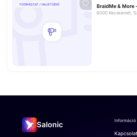
FODRÁSZAT / HAJSTÚDIÓ
BraidMe & More 
Információ
Salonic
Kapcsola