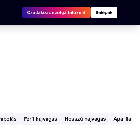
Csatlakozz szolgáltatóként
Belépek
cápolás
Férfi hajvágás
Hosszú hajvágás
Apa-fia ha