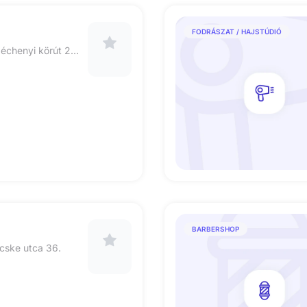
FODRÁSZAT / HAJSTÚDIÓ
6000 Kecskemét Széchenyi körút 25 fsz. 1
BARBERSHOP
cske utca 36.