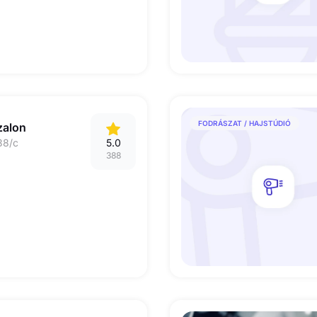
FODRÁSZAT / HAJSTÚDIÓ
zalon
38/c
5.0
388