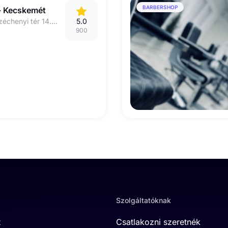
BARBERSHOP
- Kecskemét
6000 Kecskemét, Széchenyi tér 14. 1 / 32.
5.0
900
Szolgáltatóknak
t
Csatlakozni szeretnék