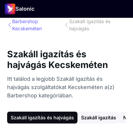
Salonic
Barbershop
Szakáll igazítás és
Kecskeméten
hajvágás
Szakáll igazítás és
hajvágás Kecskeméten
Itt találod a legjobb Szakáll igazítás és
hajvágás szolgáltatókat Kecskeméten a(z)
Barbershop kategóriában.
Szakáll igazítás és hajvágás
Szakáll igazítás
Női 