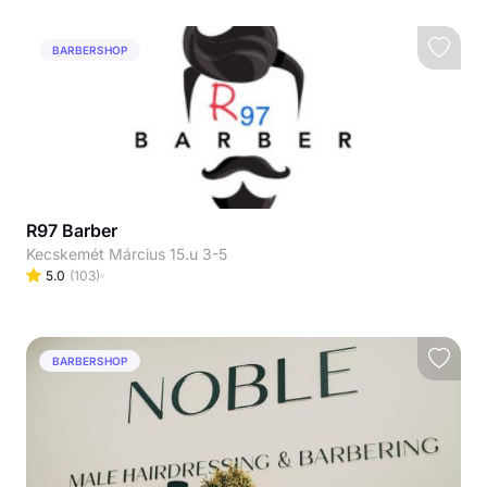
BARBERSHOP
R97 Barber
Kecskemét Március 15.u 3-5
5.0
(
103
)
BARBERSHOP