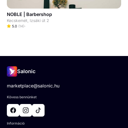
NOBLE | Barbershop
Kecskemét, Izsáki út 2
5.0
(
14
)
Salonic
marketplace@salonic.hu
Kövess bennünket
Információ