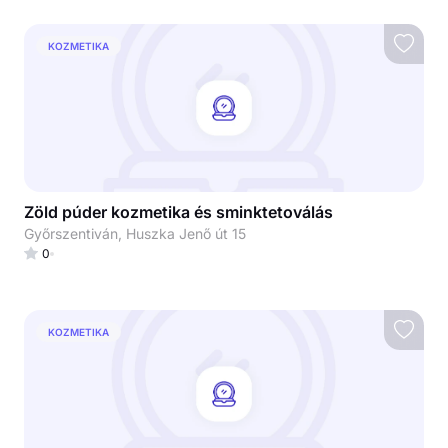
KOZMETIKA
Zöld púder kozmetika és sminktetoválás
Győrszentiván, Huszka Jenő út 15
0
KOZMETIKA