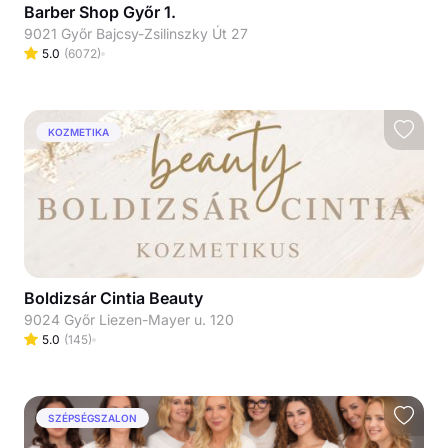
Barber Shop Győr 1.
9021 Győr Bajcsy-Zsilinszky Út 27
5.0
(
6072
)
KOZMETIKA
Boldizsár Cintia Beauty
9024 Győr Liezen-Mayer u. 120
5.0
(
145
)
SZÉPSÉGSZALON