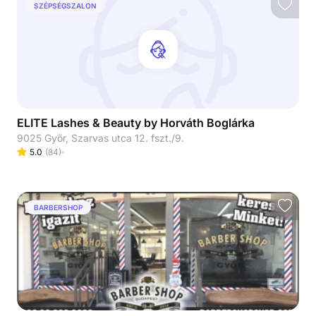
SZÉPSÉGSZALON
ELITE Lashes & Beauty by Horváth Boglárka
9025 Győr, Szarvas utca 12. fszt./9.
5.0
(
84
)
BARBERSHOP