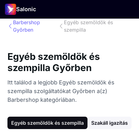
Salonic
Barbershop
Egyéb szemöldök és
Győrben
szempilla
Egyéb szemöldök és
szempilla Győrben
Itt találod a legjobb Egyéb szemöldök és
szempilla szolgáltatókat Győrben a(z)
Barbershop kategóriában.
Egyéb szemöldök és szempilla
Szakáll igazítás
G