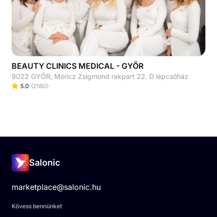
BEAUTY CLINICS MEDICAL - GYŐR
9022 GYŐR, Móricz Zsigmond rakpart 22. D lépcsőház
5.0
(
2180
)
Salonic
marketplace@salonic.hu
Kövess bennünket