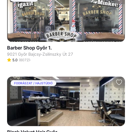
Barber Shop Győr 1.
9021 Győr Bajcsy-Zsilinszky Út 27
5.0
(
6072
)
FODRÁSZAT / HAJSTÚDIÓ