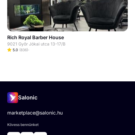
Rich Royal Barber House
9021 Győr Jókai utca 13-17/B
5.0
(
836
)
Salonic
marketplace@salonic.hu
Kövess bennünket