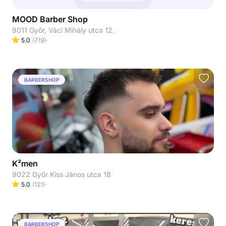
MOOD Barber Shop
9011 Győr, Vàci Mihály utca 12.
5.0
(
719
)
BARBERSHOP
K²men
9022 Győr Kiss János utca 18
5.0
(
121
)
BARBERSHOP