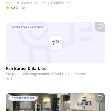
Győr, Dr. Kovács Pál utca 2 (Tejfölös Köz)
5.0
(
2323
)
FODRÁSZAT / HAJSTÚDIÓ
Rah Barber & Barbies
Eto park Győr Nagysándor József u 31. 1. Emelet
0
SZÉPSÉGSZALON