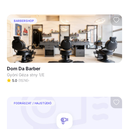
BARBERSHOP
Dom Da Barber
Gyóni Géza stny 1/E
5.0
(
1574
)
FODRÁSZAT / HAJSTÚDIÓ