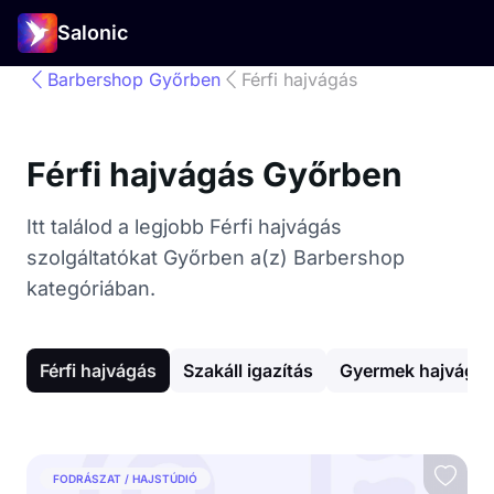
Salonic
Barbershop Győrben
Férfi hajvágás
Férfi hajvágás Győrben
Itt találod a legjobb Férfi hajvágás
szolgáltatókat Győrben a(z) Barbershop
kategóriában.
Férfi hajvágás
Szakáll igazítás
Gyermek hajvágá
FODRÁSZAT / HAJSTÚDIÓ