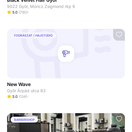
Black Velvet Hair Győr
9022 Győr, Móricz Zsigmond rkp 6
5.0
(
760
)
FODRÁSZAT / HAJSTÚDIÓ
New Wave
Győr Árpád utca 83
5.0
(
134
)
BARBERSHOP