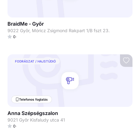
BraidMe - Győr
9022 Győr, Móricz Zsigmond Rakpart 1/B fszt 23.
0
FODRÁSZAT / HAJSTÚDIÓ
Telefonos foglalás
Anna Szépségszalon
9021 Győr Kisfaludy utca 41
0