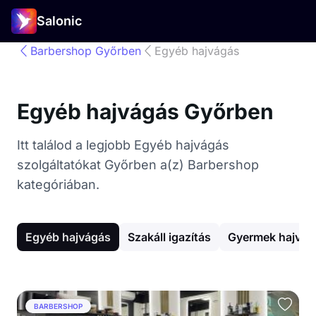
Salonic
Barbershop Győrben
Egyéb hajvágás
Egyéb hajvágás Győrben
Itt találod a legjobb Egyéb hajvágás
szolgáltatókat Győrben a(z) Barbershop
kategóriában.
Egyéb hajvágás
Szakáll igazítás
Gyermek hajvág
BARBERSHOP