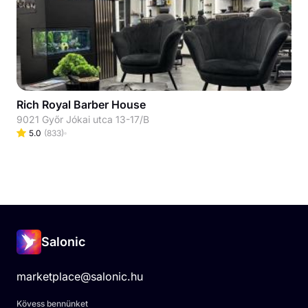
Rich Royal Barber House
9021 Győr Jókai utca 13-17/B
5.0
(
833
)
Salonic
marketplace@salonic.hu
Kövess bennünket