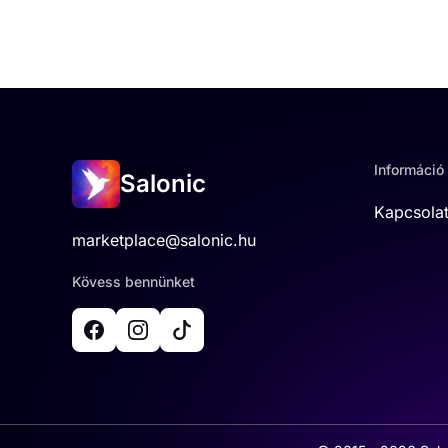
Információ
Salonic
Kapcsola
marketplace@salonic.hu
Kövess bennünket