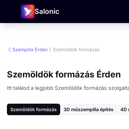
Salonic
Szempilla Érden
Szemöldök formázás
Szemöldök formázás Érden
Itt találod a legjobb Szemöldök formázás szolgált
Szemöldök formázás
3D műszempilla építés
4D 