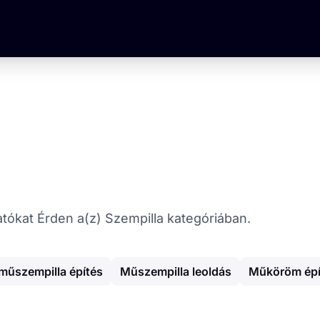
atókat Érden a(z) Szempilla kategóriában.
műszempilla építés
Műszempilla leoldás
Műköröm épí