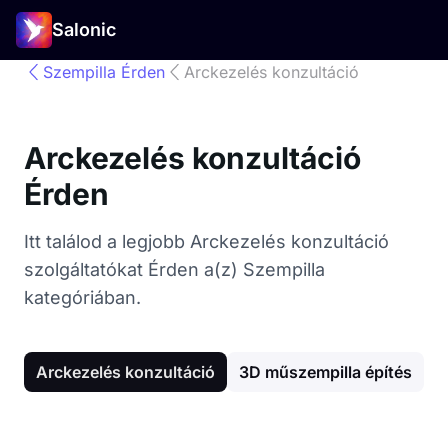
Salonic
Szempilla Érden
Arckezelés konzultáció
Arckezelés konzultáció
Érden
Itt találod a legjobb Arckezelés konzultáció
szolgáltatókat Érden a(z) Szempilla
kategóriában.
Arckezelés konzultáció
3D műszempilla építés
4