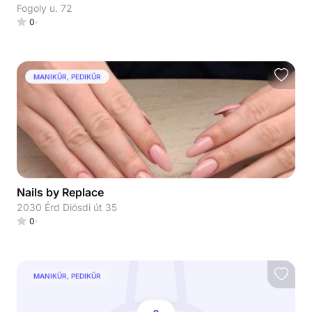
Fogoly u. 72
0
MANIKŰR, PEDIKŰR
Nails by Replace
2030 Érd Diósdi út 35
0
MANIKŰR, PEDIKŰR