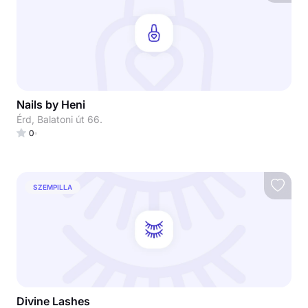
Nails by Heni
Érd, Balatoni út 66.
0
SZEMPILLA
Divine Lashes