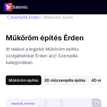
Salonic
Szempilla Érden
Műköröm építés
Műköröm építés Érden
Itt találod a legjobb Műköröm építés
szolgáltatókat Érden a(z) Szempilla
kategóriában.
Műköröm építés
3D műszempilla építés
4D műsz
MANIKŰR, PEDIKŰR