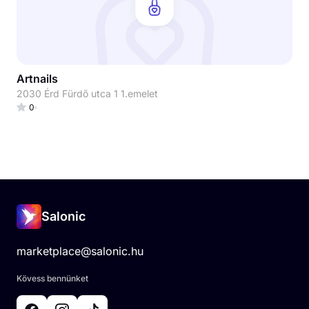
Artnails
2030 Érd Fürdő utca 1 1.emelet
0
Salonic
marketplace@salonic.hu
Kövess bennünket