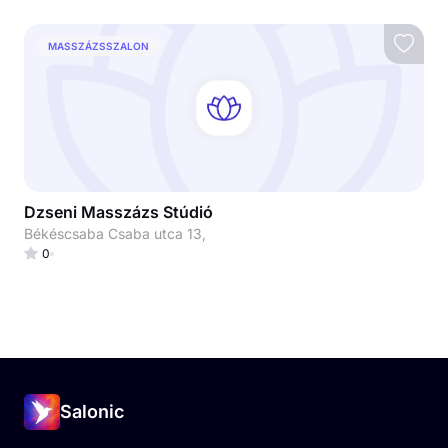
MASSZÁZSSZALON
Dzseni Masszázs Stúdió
Békéscsaba Csaba utca 13,
0
Salonic