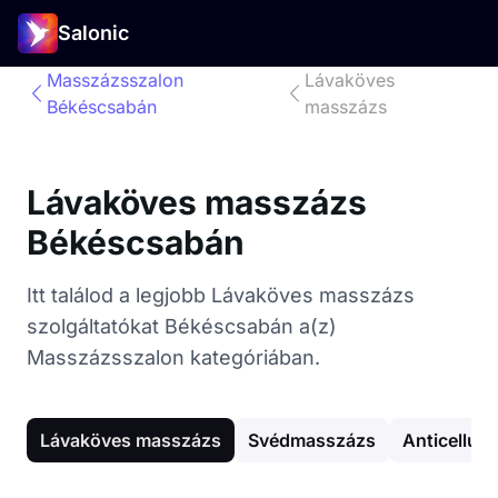
Salonic
Masszázsszalon
Lávaköves
Békéscsabán
masszázs
Lávaköves masszázs
Békéscsabán
Itt találod a legjobb Lávaköves masszázs
szolgáltatókat Békéscsabán a(z)
Masszázsszalon kategóriában.
Lávaköves masszázs
Svédmasszázs
Anticelluli