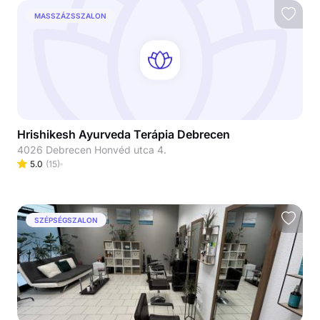
MASSZÁZSSZALON
Hrishikesh Ayurveda Terápia Debrecen
4026 Debrecen Honvéd utca 4.
5.0
(
15
)
SZÉPSÉGSZALON