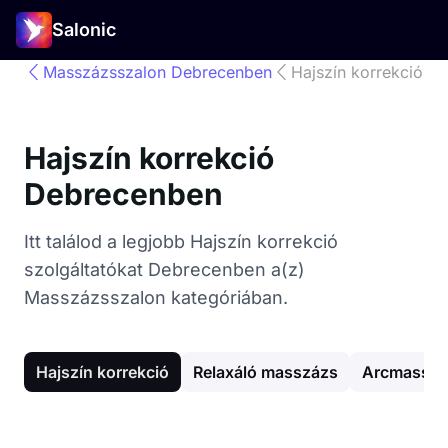
Salonic
Masszázsszalon Debrecenben
Hajszín korrekció
Hajszín korrekció
Debrecenben
Itt találod a legjobb Hajszín korrekció
szolgáltatókat Debrecenben a(z)
Masszázsszalon kategóriában.
Hajszín korrekció
Relaxáló masszázs
Arcmasszá