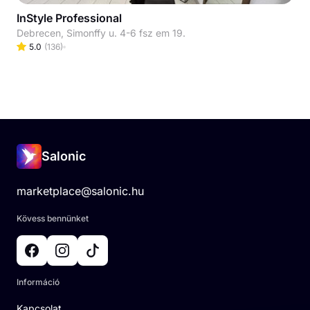
InStyle Professional
Debrecen, Simonffy u. 4-6 fsz em 19.
5.0
(
136
)
Salonic
marketplace@salonic.hu
Kövess bennünket
Információ
Kapcsolat