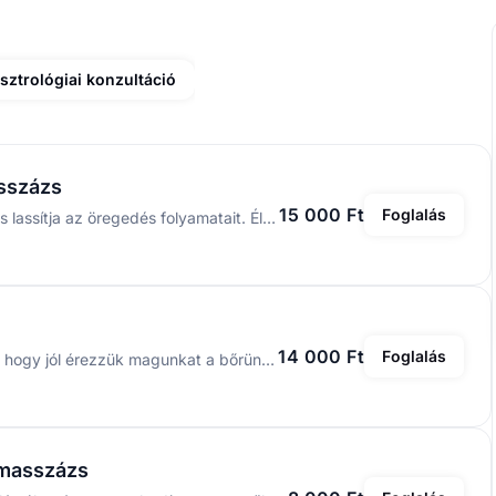
sztrológiai konzultáció
asszázs
15 000 Ft
Foglalás
Meleg olajos masszázs, ami táplálja az egész testet és lassítja az öregedés folyamatait. Élénkíti a keringést, beolajozza az ízületeket és a végtagokat. Elősegíti a pihentető alvást, nyugtatja az idegeket és méregteleníti az egész testet.
14 000 Ft
Foglalás
A testi, lelki harmóniához tartozik testünk elfogadása, hogy jól érezzük magunkat a bőrünkben. Kortól, testalkattól függetlenül, életmódunk vagy hajlamaink miatt sokunkon megjelenik a nem kívánt Cellulit, más néven narancsbőr. A narancsbőr kialakulásának fő oka a zsírszövet szabálytalan betüremkedése a bőr irha rétegébe, ami masszázzsal, masszázskúrával hatékonyan csökkenthető vagy megszüntethető annak mértékétől. A masszázs során a problémás területet gyógynövény porokkal és olajokkal kezeljük. Ajánlott kezelés 8-10 alkalom egyéntől függően.
lmasszázs