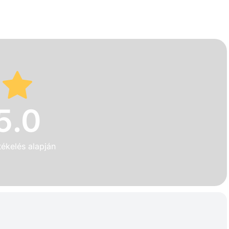
5.0
tékelés alapján