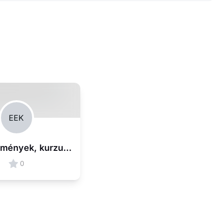
EEK
Extra események, kurzusok
0