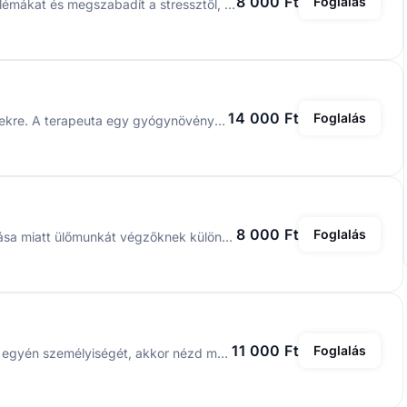
8 000 Ft
Foglalás
Segít megszüntetni a fejfájást, gyógyítja a nyaki problémákat és megszabadít a stressztől, ezzel elősegíti a nyugodt, mély alvást.
14 000 Ft
Foglalás
Masszázs anyagcsere és életmódbeli rendellenességekre. A terapeuta egy gyógynövényekből álló porkeveréket gyengéd dörzsöléssel visz fel a testre. Segít csökkenteni a túlsúlyt, a diabéteszt, magas vérnyomást és néhány modern kori betegséget, mint a túlevést stb.
8 000 Ft
Foglalás
ayurvédikus, meleg olajos masszázs. Tartásjavító hatása miatt ülőmunkát végzőknek különösen ajánlott.
11 000 Ft
Foglalás
A bölcs ember azt mondja, ha meg akarod ismerni az egyén személyiségét, akkor nézd meg a lábait. Ez a masszázsfajta erősíti a láb ízületeit.