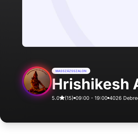
MASSZÁZSSZALON
Hrishikesh
5.0
(
15
)
09:00
-
19:00
4026 Debre