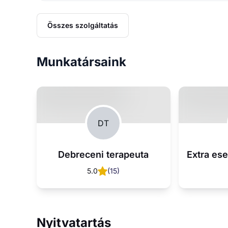
Összes szolgáltatás
Munkatársaink
DT
Debreceni terapeuta
5.0
(
15
)
Nyitvatartás