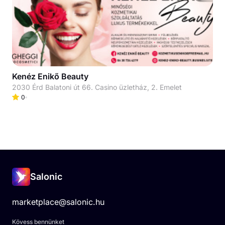
Kenéz Enikő Beauty
2030 Érd Balatoni út 66. Casino üzletház, 2. Emelet
0
Salonic
marketplace@salonic.hu
Kövess bennünket