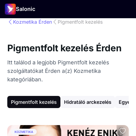
Salonic
Kozmetika Érden
Pigmentfolt kezelés
Pigmentfolt kezelés Érden
Itt találod a legjobb Pigmentfolt kezelés
szolgáltatókat Érden a(z) Kozmetika
kategóriában.
Pigmentfolt kezelés
Hidratáló arckezelés
Egyéb 
KOZMETIKA