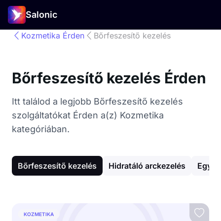
Salonic
Kozmetika Érden
Bőrfeszesítő kezelés
Bőrfeszesítő kezelés Érden
Itt találod a legjobb Bőrfeszesítő kezelés
szolgáltatókat Érden a(z) Kozmetika
kategóriában.
Bőrfeszesítő kezelés
Hidratáló arckezelés
Egyéb
KOZMETIKA