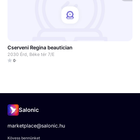
Cserveni Regina beautician
2030 Érd, Béke tér 7/E
0
Salonic
marketplace@salonic.hu
Kövess bennünket