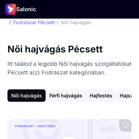
Salonic
Fodrászat Pécsett
Női hajvágás
Női hajvágás Pécsett
Itt találod a legjobb Női hajvágás szolgáltatókat
Pécsett a(z) Fodrászat kategóriában.
Női hajvágás
Férfi hajvágás
Hajfestés
Hajszár
FODRÁSZAT / HAJSTÚDIÓ