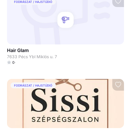
FODRÁSZAT / HAJSTÚDIÓ
Hair Glam
7633 Pécs Ybl Miklós u. 7
0
FODRÁSZAT / HAJSTÚDIÓ