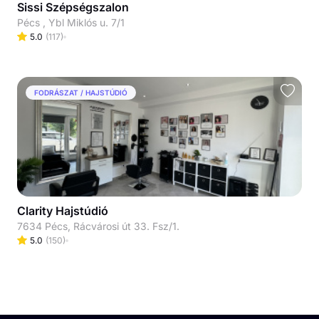
Sissi Szépségszalon
Pécs , Ybl Miklós u. 7/1
5.0
(
117
)
FODRÁSZAT / HAJSTÚDIÓ
Clarity Hajstúdió
7634 Pécs, Rácvárosi út 33. Fsz/1.
5.0
(
150
)