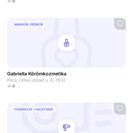
0
MANIKŰR, PEDIKŰR
Gabriella Körömkozmetika
Pécs, Littke József u. 6, 7632
0
FODRÁSZAT / HAJSTÚDIÓ