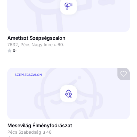
Ametiszt Szépségszalon
7632, Pécs Nagy Imre u.60.
0
SZÉPSÉGSZALON
Mesevilág Élményfodrászat
Pécs Szabadság u 48