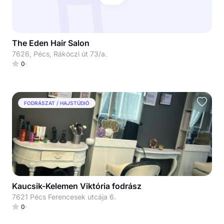
The Eden Hair Salon
7626, Pécs, Rákóczi út 73/a.
0
FODRÁSZAT / HAJSTÚDIÓ
Kaucsik-Kelemen Viktória fodrász
7621 Pécs Ferencesek utcája 6.
0