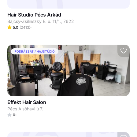
Hair Studio Pécs Árkád
Bajcsy-Zsilinszky E. u. 11/1., 7622
5.0
(
2413
)
FODRÁSZAT / HAJSTÚDIÓ
Effekt Hair Salon
Pécs Alsőhavi ú 7.
0