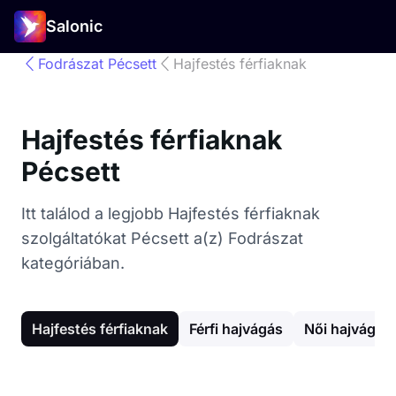
Salonic
Fodrászat Pécsett
Hajfestés férfiaknak
Hajfestés férfiaknak
Pécsett
Itt találod a legjobb Hajfestés férfiaknak
szolgáltatókat Pécsett a(z) Fodrászat
kategóriában.
Hajfestés férfiaknak
Férfi hajvágás
Női hajvágás