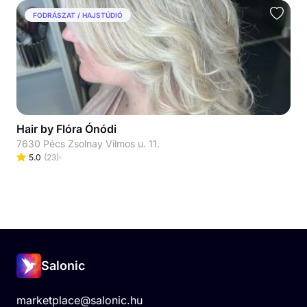
FODRÁSZAT / HAJSTÚDIÓ
Hair by Flóra Ónódi
7630 Pécs Zsolnay Vilmos u. 11.
5.0
(
23
)
Salonic
marketplace@salonic.hu