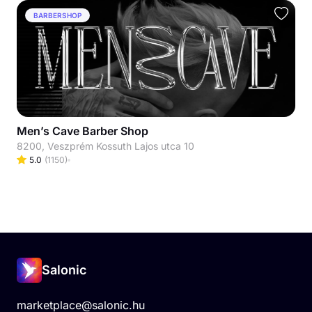
BARBERSHOP
Men’s Cave Barber Shop
8200, Veszprém Kossuth Lajos utca 10
5.0
(
1150
)
Salonic
marketplace@salonic.hu