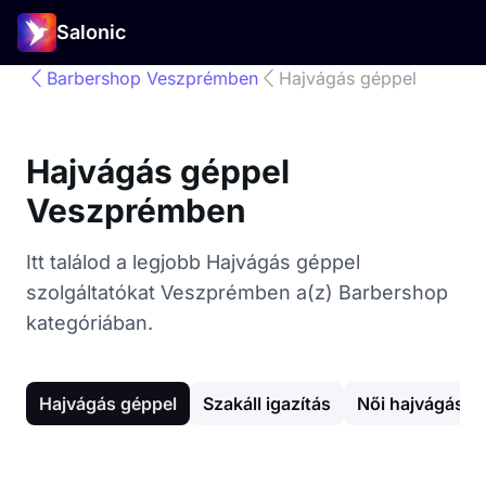
Salonic
Barbershop Veszprémben
Hajvágás géppel
Hajvágás géppel
Veszprémben
Itt találod a legjobb Hajvágás géppel
szolgáltatókat Veszprémben a(z) Barbershop
kategóriában.
Hajvágás géppel
Szakáll igazítás
Női hajvágás