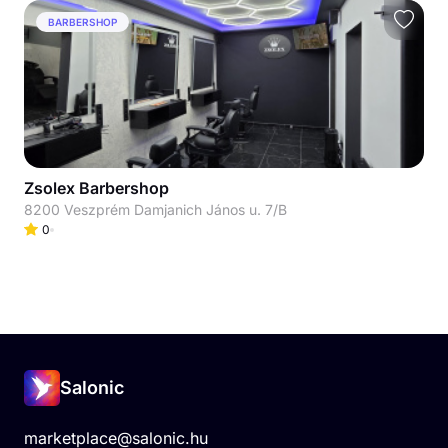
BARBERSHOP
Zsolex Barbershop
8200 Veszprém Damjanich János u. 7/B
0
Salonic
marketplace@salonic.hu