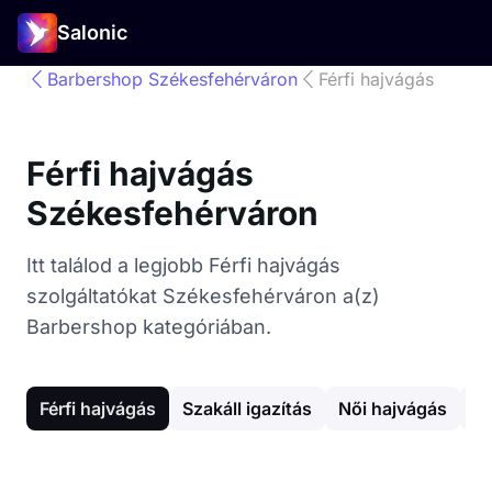
Salonic
Barbershop Székesfehérváron
Férfi hajvágás
Férfi hajvágás
Székesfehérváron
Itt találod a legjobb Férfi hajvágás
szolgáltatókat Székesfehérváron a(z)
Barbershop kategóriában.
Férfi hajvágás
Szakáll igazítás
Női hajvágás
H