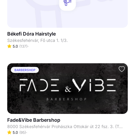
Békefi Dóra Hairstyle
Székesfehérvár, Fő utca 1. 1/3.
5.0
(
137
)
BARBERSHOP
Fade&Vibe Barbershop
8000 Székesfehérvár Prohászka Ottokár út 22 fsz. 3. (Telefon fülke mellett)
5.0
(
95
)