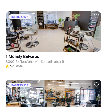
BARBERSHOP
1.Műhely Belváros
8000 Székesfehérvár Kossuth utca 9
5.0
(
614
)
BARBERSHOP