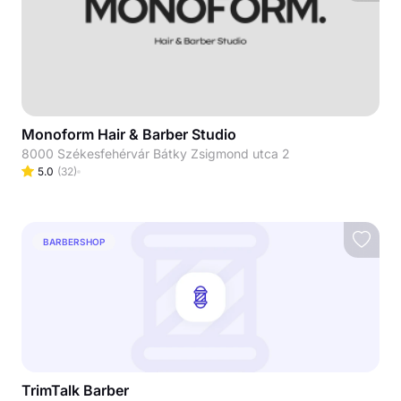
Monoform Hair & Barber Studio
8000 Székesfehérvár Bátky Zsigmond utca 2
5.0
(
32
)
BARBERSHOP
TrimTalk Barber