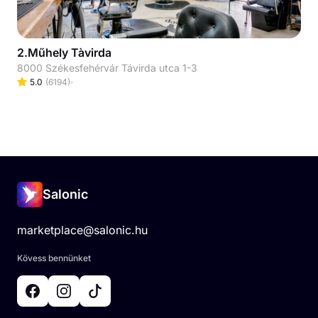
2.Műhely Tàvirda
8000 Székesfehérvár Távirda utca 1-3
5.0
(
6194
)
Salonic
marketplace@salonic.hu
Kövess bennünket