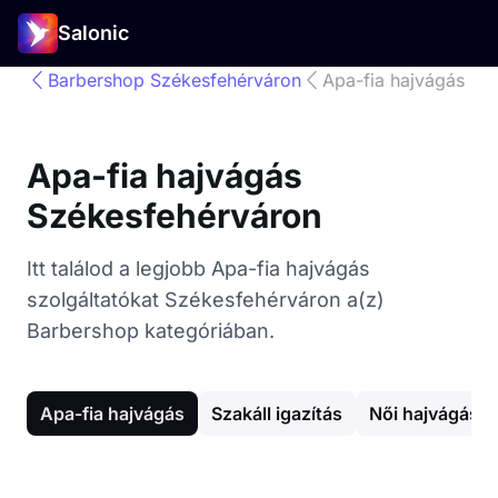
Salonic
Barbershop Székesfehérváron
Apa-fia hajvágás
Apa-fia hajvágás
Székesfehérváron
Itt találod a legjobb Apa-fia hajvágás
szolgáltatókat Székesfehérváron a(z)
Barbershop kategóriában.
Apa-fia hajvágás
Szakáll igazítás
Női hajvágás