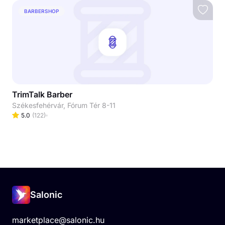
BARBERSHOP
TrimTalk Barber
Székesfehérvár, Fórum Tér 8-11
5.0
(
122
)
Salonic
marketplace@salonic.hu