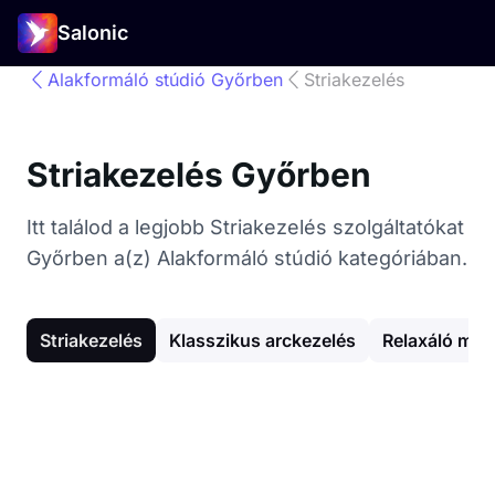
Salonic
Alakformáló stúdió Győrben
Striakezelés
Striakezelés Győrben
Itt találod a legjobb Striakezelés szolgáltatókat
Győrben a(z) Alakformáló stúdió kategóriában.
Striakezelés
Klasszikus arckezelés
Relaxáló ma